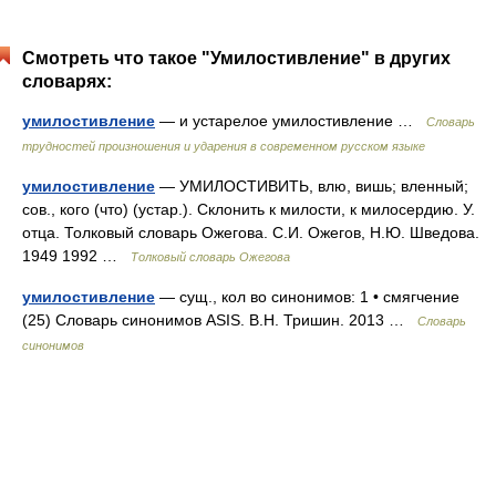
Смотреть что такое "Умилостивление" в других
словарях:
умилостивление
— и устарелое умилостивление …
Словарь
трудностей произношения и ударения в современном русском языке
умилостивление
— УМИЛОСТИВИТЬ, влю, вишь; вленный;
сов., кого (что) (устар.). Склонить к милости, к милосердию. У.
отца. Толковый словарь Ожегова. С.И. Ожегов, Н.Ю. Шведова.
1949 1992 …
Толковый словарь Ожегова
умилостивление
— сущ., кол во синонимов: 1 • смягчение
(25) Словарь синонимов ASIS. В.Н. Тришин. 2013 …
Словарь
синонимов