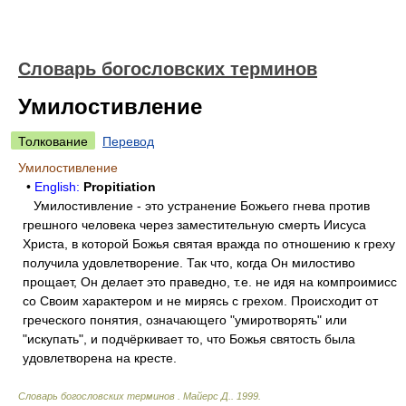
Словарь богословских терминов
Умилостивление
Толкование
Перевод
Умилостивление
•
English:
Propitiation
Умилостивление - это устранение Божьего гнева против
грешного человека через заместительную смерть Иисуса
Христа, в которой Божья святая вражда по отношению к греху
получила удовлетворение. Так что, когда Он милостиво
прощает, Он делает это праведно, т.е. не идя на компроимисс
со Своим характером и не мирясь с грехом. Происходит от
греческого понятия, означающего "умиротворять" или
"искупать", и подчёркивает то, что Божья святость была
удовлетворена на кресте.
Словарь богословских терминов
.
Майерс Д.
.
1999
.