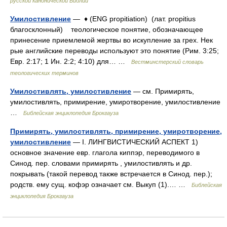
русской канонической Библии
Умилостивление
— ♦ (ENG propitiation) (лат. propitius
благосклонный) теологическое понятие, обозначающее
принесение приемлемой жертвы во искупление за грех. Нек
рые английские переводы используют это понятие (Рим. 3:25;
Евр. 2:17; 1 Ин. 2:2; 4:10) для… …
Вестминстерский словарь
теологических терминов
Умилостивлять, умилостивление
— см. Примирять,
умилостивлять, примирение, умиротворение, умилостивление
…
Библейская энциклопедия Брокгауза
Примирять, умилостивлять, примирение, умиротворение,
умилостивление
— I. ЛИНГВИСТИЧЕСКИЙ АСПЕКТ 1)
основное значение евр. глагола киппэр, переводимого в
Синод. пер. словами примирять , умилостивлять и др.
покрывать (такой перевод также встречается в Синод. пер.);
родств. ему сущ. кофэр означает см. Выкуп (1).… …
Библейская
энциклопедия Брокгауза