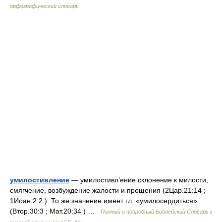
орфографический словарь
умилостивление
— умилостивл’ение склонение к милости,
смягчение, возбуждение жалости и прощения (2Цар.21:14 ;
1Иоан.2:2 ). То же значение имеет гл. «умилосердиться»
(Втор.30:3 ; Мат.20:34 ) …
Полный и подробный Библейский Словарь к